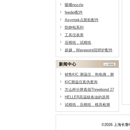
吸嘴nozzle
feeder配件
Asymtek点胶机配件
防静电系列
工具仪表类
压模纸，试模纸
超越，Wavepoint回焊炉配件
新闻中心
销售KIC 测温仪，热电偶，测
温线供应商，测温线原理-上海
KIC测温仪真伪查询
长磐电子
怎么样分辨真假Threebond 27
06三键脱脂剂
HELLER高温链条油的选用
试模纸，压模纸，模具检测
纸，模具检查纸在半导体模具
测试上的应用
©2026 上海