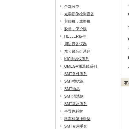
全部分类
光学影像检测设备
剪脚机，成型机
胶带，保护膜
HELLER备件
周边设备仪器
放大镜台灯系列
KIC测温仪系列
OMEGA测温线系列
SMT备件系列
SMT擦拭纸
在
SMT油品
SMT清洗剂
SMT耗材系列
半导体耗材
料车料架挂料架
SMT专用手套