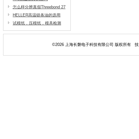
长磐电子
怎么样分辨真假Threebond 27
06三键脱脂剂
HELLER高温链条油的选用
试模纸，压模纸，模具检测
纸，模具检查纸在半导体模具
测试上的应用
©2026 上海长磐电子科技有限公司 版权所有 