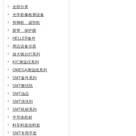
全部分类
光学影像检测设备
剪脚机，成型机
胶带，保护膜
HELLER备件
周边设备仪器
放大镜台灯系列
KIC测温仪系列
OMEGA测温线系列
SMT备件系列
SMT擦拭纸
SMT油品
SMT清洗剂
SMT耗材系列
半导体耗材
料车料架挂料架
SMT专用手套