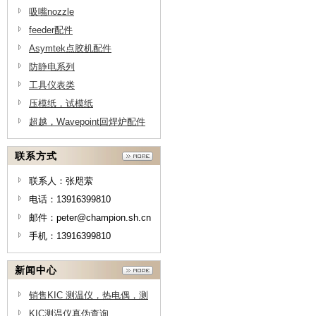
吸嘴nozzle
feeder配件
Asymtek点胶机配件
防静电系列
工具仪表类
压模纸，试模纸
超越，Wavepoint回焊炉配件
联系方式
联系人：张咫萦
电话：13916399810
邮件：peter@champion.sh.cn
手机：13916399810
新闻中心
销售KIC 测温仪，热电偶，测
温线供应商，测温线原理-上海
KIC测温仪真伪查询