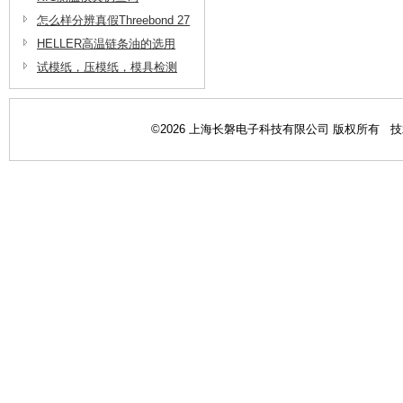
长磐电子
怎么样分辨真假Threebond 27
06三键脱脂剂
HELLER高温链条油的选用
试模纸，压模纸，模具检测
纸，模具检查纸在半导体模具
测试上的应用
©2026 上海长磐电子科技有限公司 版权所有 