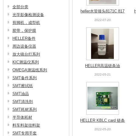
全部分类
heller水管接头8171C 817
光学影像检测设备
0C
2022-07-20
剪脚机，成型机
胶带，保护膜
HELLER备件
周边设备仪器
放大镜台灯系列
KIC测温仪系列
HELLER高温链条油
OMEGA测温线系列
2022-05-21
SMT备件系列
SMT擦拭纸
SMT油品
SMT清洗剂
SMT耗材系列
半导体耗材
HELLER KBLC card 链条
料车料架挂料架
速度控制卡
2022-05-20
SMT专用手套