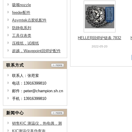
吸嘴nozzle
feeder配件
Asymtek点胶机配件
防静电系列
工具仪表类
HELLER回焊炉链条 7832
压模纸，试模纸
C
2022-05-20
超越，Wavepoint回焊炉配件
联系方式
联系人：张咫萦
电话：13916399810
邮件：peter@champion.sh.cn
手机：13916399810
新闻中心
销售KIC 测温仪，热电偶，测
温线供应商，测温线原理-上海
KIC测温仪真伪查询