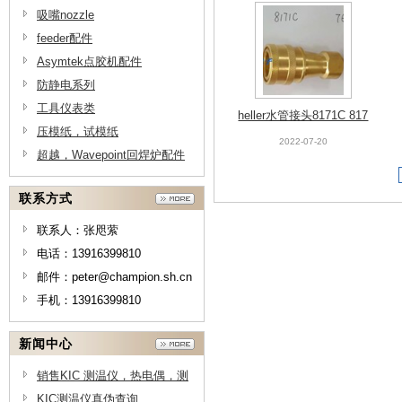
吸嘴nozzle
feeder配件
Asymtek点胶机配件
防静电系列
工具仪表类
heller水管接头8171C 817
压模纸，试模纸
0C
2022-07-20
超越，Wavepoint回焊炉配件
联系方式
联系人：张咫萦
电话：13916399810
邮件：peter@champion.sh.cn
手机：13916399810
新闻中心
销售KIC 测温仪，热电偶，测
温线供应商，测温线原理-上海
KIC测温仪真伪查询