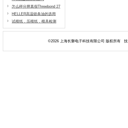
长磐电子
怎么样分辨真假Threebond 27
06三键脱脂剂
HELLER高温链条油的选用
试模纸，压模纸，模具检测
纸，模具检查纸在半导体模具
测试上的应用
©2026 上海长磐电子科技有限公司 版权所有 