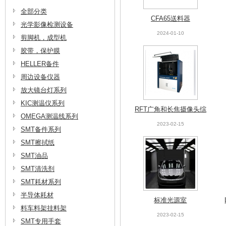
全部分类
CFA65送料器
光学影像检测设备
2024-01-10
剪脚机，成型机
胶带，保护膜
HELLER备件
周边设备仪器
放大镜台灯系列
KIC测温仪系列
RFT广角和长焦摄像头综
OMEGA测温线系列
合测试仪
2023-02-15
SMT备件系列
SMT擦拭纸
SMT油品
SMT清洗剂
SMT耗材系列
半导体耗材
标准光源室
料车料架挂料架
2023-02-15
SMT专用手套