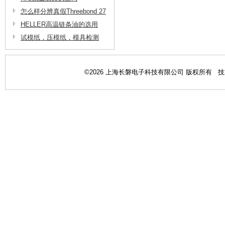
长磐电子
怎么样分辨真假Threebond 27
06三键脱脂剂
HELLER高温链条油的选用
试模纸，压模纸，模具检测
纸，模具检查纸在半导体模具
测试上的应用
©2026 上海长磐电子科技有限公司 版权所有 