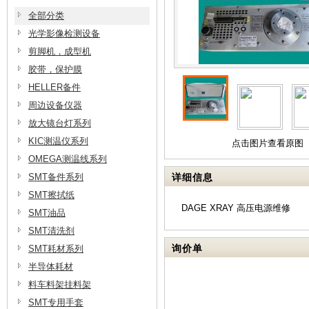
全部分类
光学影像检测设备
剪脚机，成型机
胶带，保护膜
HELLER备件
周边设备仪器
放大镜台灯系列
KIC测温仪系列
点击图片查看原图
OMEGA测温线系列
SMT备件系列
详细信息
SMT擦拭纸
DAGE XRAY 高压电源维修
SMT油品
SMT清洗剂
询价单
SMT耗材系列
半导体耗材
料车料架挂料架
SMT专用手套