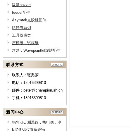
吸嘴nozzle
feeder配件
Asymtek点胶机配件
防静电系列
工具仪表类
压模纸，试模纸
超越，Wavepoint回焊炉配件
联系方式
联系人：张咫萦
电话：13916399810
邮件：peter@champion.sh.cn
手机：13916399810
新闻中心
销售KIC 测温仪，热电偶，测
温线供应商，测温线原理-上海
KIC测温仪真伪查询