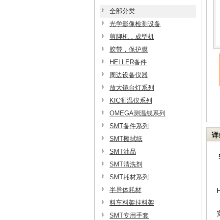
全部分类
光学影像检测设备
剪脚机，成型机
胶带，保护膜
HELLER备件
周边设备仪器
放大镜台灯系列
KIC测温仪系列
OMEGA测温线系列
SMT备件系列
详
SMT擦拭纸
SMT油品
SMT清洗剂
SMT耗材系列
半导体耗材
料车料架挂料架
SMT专用手套