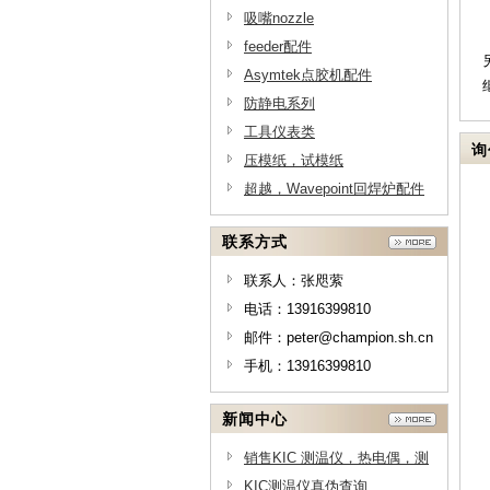
吸嘴nozzle
feeder配件
Asymtek点胶机配件
防静电系列
工具仪表类
询
压模纸，试模纸
超越，Wavepoint回焊炉配件
联系方式
联系人：张咫萦
电话：13916399810
邮件：peter@champion.sh.cn
手机：13916399810
新闻中心
销售KIC 测温仪，热电偶，测
温线供应商，测温线原理-上海
KIC测温仪真伪查询