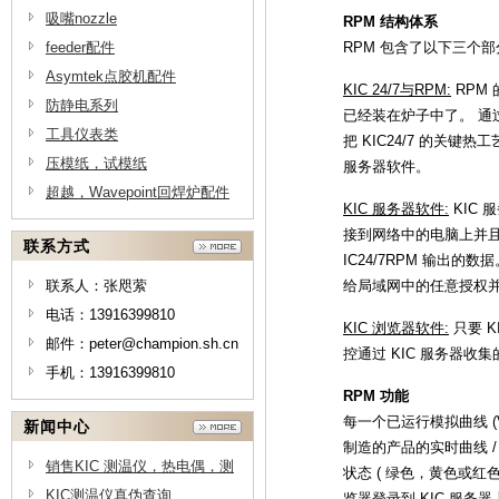
吸嘴nozzle
RPM 结构体系
feeder配件
RPM 包含了以下三个部分
Asymtek点胶机配件
KIC 24/7与RPM:
RPM 
防静电系列
已经装在炉子中了。 通过
工具仪表类
把 KIC24/7 的关键热
压模纸，试模纸
服务器软件。
超越，Wavepoint回焊炉配件
KIC 服务器软件:
KIC
接到网络中的电脑上并且
联系方式
IC24/7RPM 输出的
联系人：张咫萦
给局域网中的任意授权并
电话：13916399810
KIC 浏览器软件:
只要 
邮件：peter@champion.sh.cn
控通过 KIC 服务器收集的
手机：13916399810
RPM 功能
每一个已运行模拟曲线 (V
新闻中心
制造的产品的实时曲线 /
销售KIC 测温仪，热电偶，测
状态 ( 绿色，黄色或红色
温线供应商，测温线原理-上海
KIC测温仪真伪查询
览器登录到 KIC 服