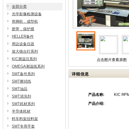
全部分类
光学影像检测设备
剪脚机，成型机
胶带，保护膜
HELLER备件
周边设备仪器
放大镜台灯系列
KIC测温仪系列
点击图片查看原图
OMEGA测温线系列
SMT备件系列
详细信息
SMT擦拭纸
SMT油品
产品名称:
KIC R
SMT清洗剂
产品介绍:
SMT耗材系列
半导体耗材
料车料架挂料架
SMT专用手套