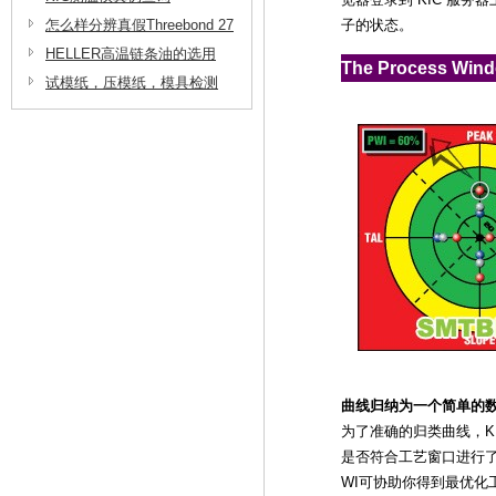
长磐电子
怎么样分辨真假Threebond 27
子的状态。
06三键脱脂剂
HELLER高温链条油的选用
The Process Wind
试模纸，压模纸，模具检测
纸，模具检查纸在半导体模具
测试上的应用
曲线归纳为一个简单的
为了准确的归类曲线，K
是否符合工艺窗口进行
WI可协助你得到最优化